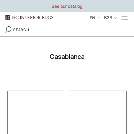
Skip
See our catalog
to
content
Language
B2B
EN
Casablanca