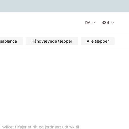
Sprog
B2B
DA
sablanca
Håndvævede tæpper
Alle tæpper
lket tilføjer et råt og jordnært udtryk til