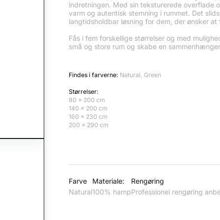
indretningen. Med sin teksturerede overflade o
varm og autentisk stemning i rummet. Det slid
langtidsholdbar løsning for dem, der ønsker at 
Fås i fem forskellige størrelser og med mulighed
små og store rum og skabe en sammenhænge
Findes i farverne:
Natural, Green
Størrelser:
80 x 200 cm
140 x 200 cm
160 x 230 cm
200 x 290 cm
Farve
Materiale:
Rengøring
Natural
100% hamp
Professionel rengøring anbe