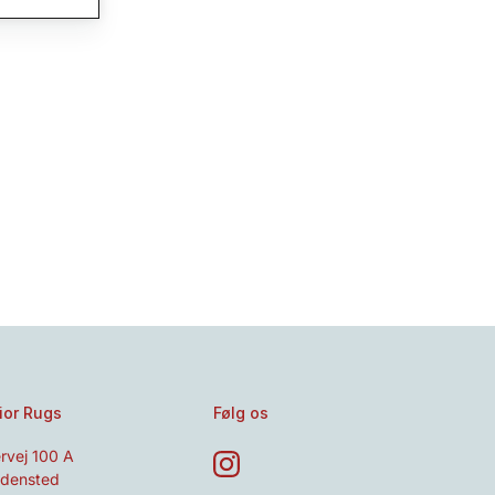
ior Rugs
Følg os
rvej 100 A
densted