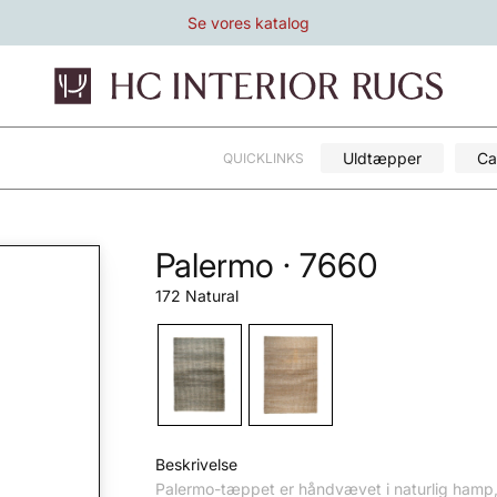
Se vores katalog
Uldtæpper
Ca
QUICKLINKS
Palermo · 7660
172 Natural
Beskrivelse
Palermo-tæppet er håndvævet i naturlig hamp, hvi