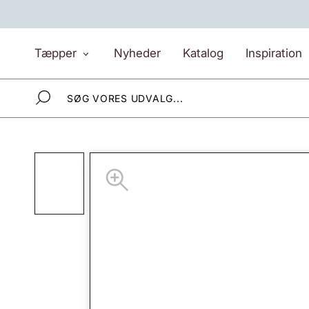
Gå
til
indhold
Tæpper
Nyheder
Katalog
Inspiration
Tæpper
Nyheder
Katalog
Inspiration