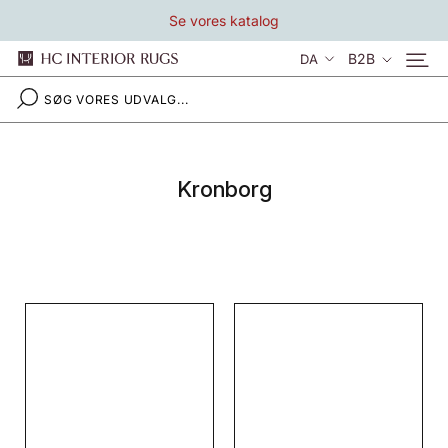
Gå
Se vores katalog
til
indhold
Sprog
B2B
DA
Kronborg