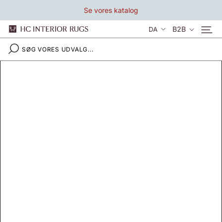
Gå
Se vores katalog
til
indhold
Sprog
B2B
DA