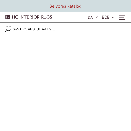
Gå
Se vores katalog
til
indhold
Sprog
B2B
DA