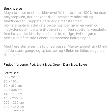
Beskrivelse
Maya tæppet er et maskinvævet Wilton-tæppe i 100% heatset
polypropylen, der er skabt til at kombinere både stil og
funktionalitet. Tæppets detaljerige mønster med
blomstermotiver i delikate beige nuancer giver en varm og
indbydende atmosfære til ethvert rum. Den subtile farvepalette
fremhæver det klassiske orientalske design, hvilket gør det
perfekt til både traditionelle og moderne indretninger.
Med flere størrelser til rådighed passer Maya-tæppet smukt ind
i både stuer, gange og spisestuer og tilføjer en tidløs elegance
til dit hjem.
Findes i farverne: Red, Light B
lue, Green, Dark Blue, Beige
Størrelser:
60 x 90 cm
80 x 150 cm
80 x 250 cm
80 x 330 cm
137 x 195 cm
170 x 230 cm
200 x 290 cm
240 x 340 cm
300 x 400 cm