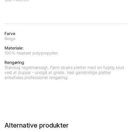
Farve
Beige
Materiale:
100% heatset polypropylen
Rengøring
Støvsug regelmæssigt. Fjern straks pletter med en fugtig klud
ved at duppe - undgå at gnide. Ved genstridige pletter
anbefales professionel rengøring.
Alternative produkter