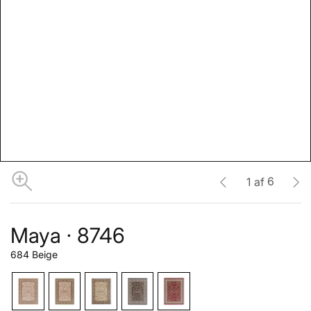
6
1
af
Maya · 8746
684 Beige