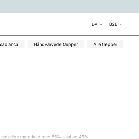
Sprog
B2B
DA
sablanca
Håndvævede tæpper
Alle tæpper
f naturlige materialer med 55% sisal og 45%