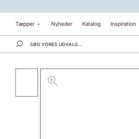
Gå
til
indhold
Tæpper
Nyheder
Katalog
Inspiration
Tæpper
Nyheder
Katalog
Inspiration