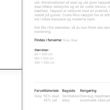
uld
.
Kombinationen af sisal og uld giver tæppet
sisal tilfører slidstyrke og en let rustik tekst
blødhed. Tæppet er udstyret med en praktisk 
stabilt på gulvet. Costa Rica-tæppet har et sti
ind i både klassiske og moderne hjem.
Det fås i fire størrelser, så du kan finde den l
indretning.
Findes i farverne:
Grey, Blue
Størrelser:
80 x 200 cm
160 x 230 cm
240 x 300 cm
Farve
Materiale:
Bagside
Rengøring
Grey
55% sisal,
Skridsikker
Støvsug regelmæssi
45% uld
latex
eventuelle våde pl