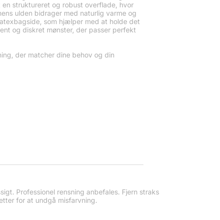
 en struktureret og robust overflade, hvor
ur, mens ulden bidrager med naturlig varme og
latexbagside, som hjælper med at holde det
lrent og diskret mønster, der passer perfekt
øsning, der matcher dine behov og din
gt. Professionel rensning anbefales. Fjern straks
etter for at undgå misfarvning.