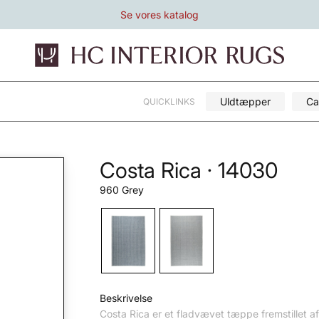
Se vores katalog
Uldtæpper
Ca
QUICKLINKS
Costa Rica · 14030
960 Grey
Beskrivelse
Costa Rica er et fladvævet tæppe fremstillet a