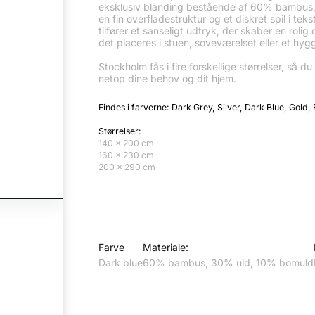
eksklusiv blanding bestående af 60% bambus
en fin overfladestruktur og et diskret spil i tek
tilfører et sanseligt udtryk, der skaber en rol
det placeres i stuen, soveværelset eller et hygg
Stockholm fås i fire forskellige størrelser, så d
netop dine behov og dit hjem.
Findes i farverne: Dark Grey, Silver, Dark Blue, Gold,
Størrelser:
140 x 200 cm
160 x 230 cm
200 x 290 cm
Farve
Materiale:
Dark blue
60% bambus, 30% uld, 10% bomuld