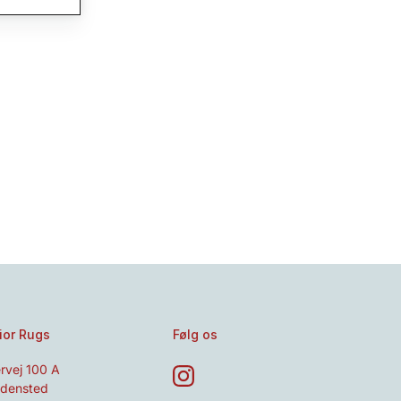
ior Rugs
Følg os
rvej 100 A
densted