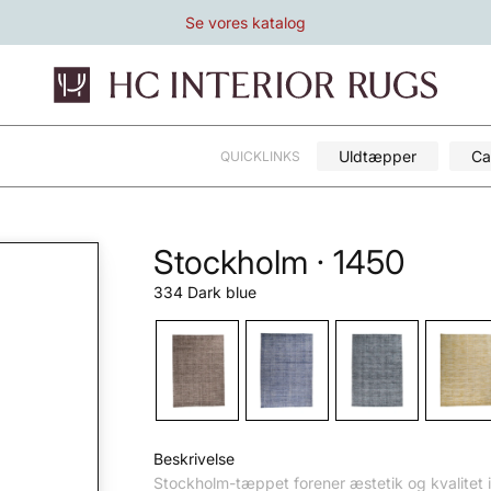
Se vores katalog
Uldtæpper
Ca
QUICKLINKS
Stockholm · 1450
334 Dark blue
Beskrivelse
Stockholm-tæppet forener æstetik og kvalitet i