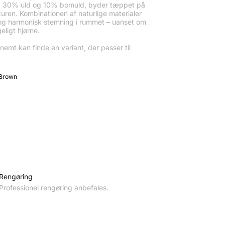
, 30% uld og 10% bomuld, byder tæppet på
sturen. Kombinationen af naturlige materialer
ig og harmonisk stemning i rummet – uanset om
eligt hjørne.
u nemt kan finde en variant, der passer til
 Brown
Rengøring
Professionel rengøring anbefales.