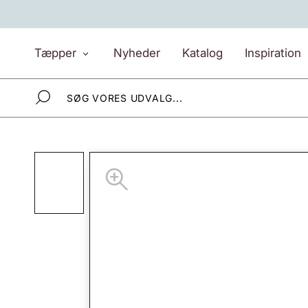
Gå
til
indhold
Tæpper
Nyheder
Katalog
Inspiration
Tæpper
Nyheder
Katalog
Inspiration