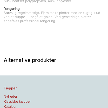
60% heatset polypropylen, 40% polyester
Rengøring
Støvsug regelmæssigt. Fjern staks pletter med en fugtig klud
ved at duppe - undgå at gnide. Ved genstridige pletter
anbefales professionel rengøring.
Alternative produkter
Tæpper
Nyheder
Klassiske tæpper
Katalog