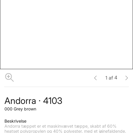
4
1
af
Andorra · 4103
000 Grey brown
Beskrivelse
Andorra tæppet er et maskinvævet tæppe, skabt af 60%
heatset polypropylen og 40% polyester, med et iøjnefaldende,