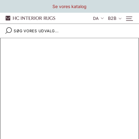
Gå
Se vores katalog
til
indhold
Sprog
B2B
DA