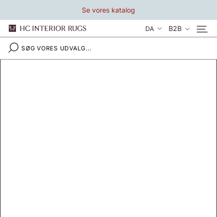
Gå
Se vores katalog
til
indhold
Sprog
B2B
DA