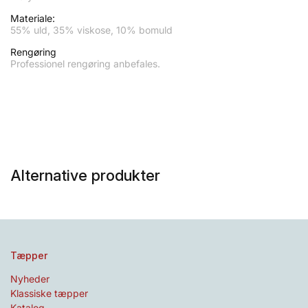
Materiale:
55% uld, 35% viskose, 10% bomuld
Rengøring
Professionel rengøring anbefales.
Alternative produkter
Tæpper
Nyheder
Klassiske tæpper
Katalog