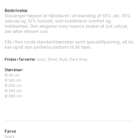
Beskrivelse
Stavanger-tæppet er håndlavet i en blanding af 55% uld, 35%
viskose og 10% bomuld, som kombinerer komfort og
holdbarhed. Den elegante ivory nuance skaber et lyst udtryk,
der løfter ethvert rum.
Fås i fem runde standardstørrelser samt specialtilpasning, så du
kan opnå den perfekte pasform til dit hjem.
Findes i farverne:
Ivory, Silver, Rust, Dark Grey
Størrelser:
Ø 40 cm
Ø 160 cm
Ø 200 cm
Ø 240 cm
Ø 280 cm
Farve
Ivory