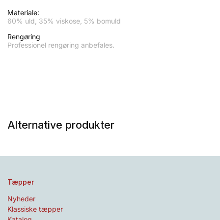
Materiale:
60% uld, 35% viskose, 5% bomuld
Rengøring
Professionel rengøring anbefales.
Alternative produkter
Tæpper
Nyheder
Klassiske tæpper
Katalog