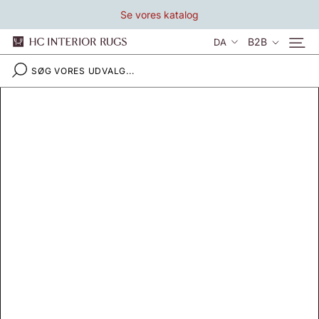
Gå
Se vores katalog
til
indhold
Sprog
B2B
DA