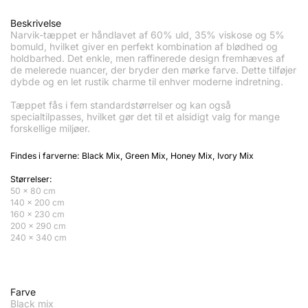
Beskrivelse
Narvik-tæppet er håndlavet af 60% uld, 35% viskose og 5%
bomuld, hvilket giver en perfekt kombination af blødhed og
holdbarhed. Det enkle, men raffinerede design fremhæves af
de melerede nuancer, der bryder den mørke farve. Dette tilføjer
dybde og en let rustik charme til enhver moderne indretning.
Tæppet fås i fem standardstørrelser og kan også
specialtilpasses, hvilket gør det til et alsidigt valg for mange
forskellige miljøer.
Findes i farverne: Black Mix, Green Mix, Honey Mix, Ivory Mix
Størrelser:
50 x 80 cm
140 x 200 cm
160 x 230 cm
200 x 290 cm
240 x 340 cm
Farve
Black mix