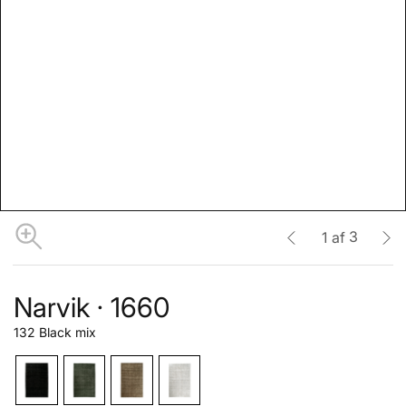
3
1
af
Narvik · 1660
132 Black mix