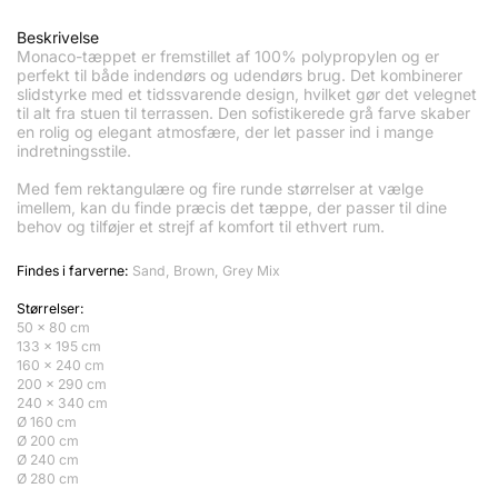
Beskrivelse
Monaco-tæppet er fremstillet af 100% polypropylen og er
perfekt til både indendørs og udendørs brug. Det kombinerer
slidstyrke med et tidssvarende design, hvilket gør det velegnet
til alt fra stuen til terrassen. Den sofistikerede grå farve skaber
en rolig og elegant atmosfære, der let passer ind i mange
indretningsstile.
Med fem rektangulære og fire runde størrelser at vælge
imellem, kan du finde præcis det tæppe, der passer til dine
behov og tilføjer et strejf af komfort til ethvert rum.
Findes i farverne:
Sand, Brown, Grey Mix
Størrelser:
50 x 80 cm
133 x 195 cm
160 x 240 cm
200 x 290 cm
240 x 340 cm
Ø 160 cm
Ø 200 cm
Ø 240 cm
Ø 280 cm