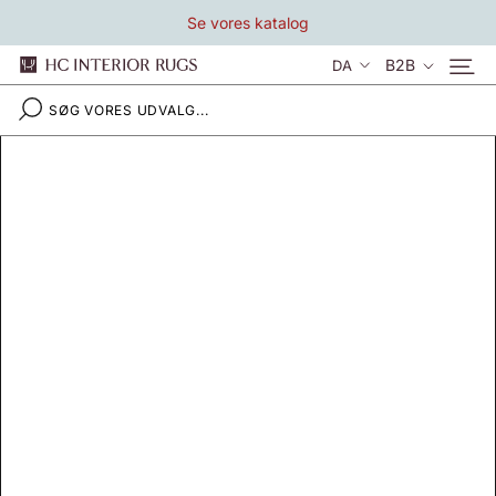
Gå
Se vores katalog
til
indhold
Sprog
B2B
DA