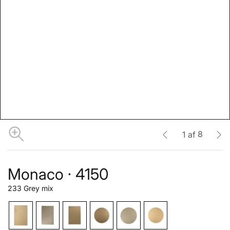
8
1
af
Monaco · 4150
233 Grey mix