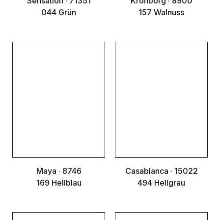
Sensation · 71351
Kronborg · 8900
044 Grün
157 Walnuss
Maya · 8746
Casablanca · 15022
169 Hellblau
494 Hellgrau