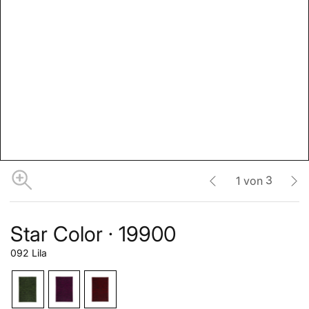
3
1
von
Star Color · 19900
092 Lila