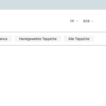
Sprache
B2B
DE
lanca
Handgewebte Teppiche
Alle Teppiche