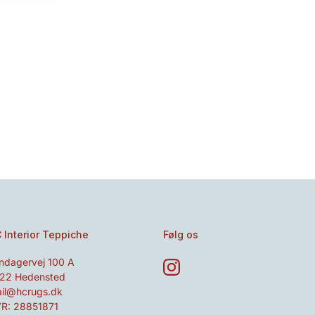
 Interior Teppiche
Følg os
ndagervej 100 A
22 Hedensted
il@hcrugs.dk
R: 28851871