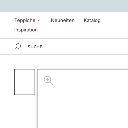
Direkt
zum
Inhalt
Teppiche
Neuheiten
Katalog
Inspiration
Teppiche
Inspiration
Neuheiten
Katalog