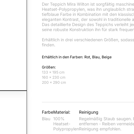
Der Teppich Mira Wilton ist sorgfältig masch
Heatset-Polypropylen, was ihn unglaublich stra
tiefblaue Farbe in Kombination mit den klassis
eleganten Kontrast, der sowohl in traditionelle
Das detaillierte Design des Teppichs verleih
seine robuste Konstruktion ihn für stark freque
Erhältlich in drei verschiedenen Größen, sodass 
finden.
Erhältlich in den Farben: Rot, Blau, Beige
Größen:
133 x 195 cm
160 x 230 cm
200 x 290 cm
Farbe
Material:
Reinigung
Blau
100%
Regelmäßig Staub saugen. F
Heatset-
entfernen - Reiben vermeide
Polypropylen
Reinigung empfohlen.