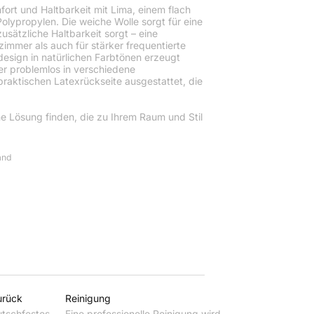
ort und Haltbarkeit mit Lima, einem flach
ypropylen. Die weiche Wolle sorgt für eine
sätzliche Haltbarkeit sorgt – eine
immer als auch für stärker frequentierte
ndesign in natürlichen Farbtönen erzeugt
er problemlos in verschiedene
 praktischen Latexrückseite ausgestattet, die
ine Lösung finden, die zu Ihrem Raum und Stil
and
urück
Reinigung
tschfestes
Eine professionelle Reinigung wird