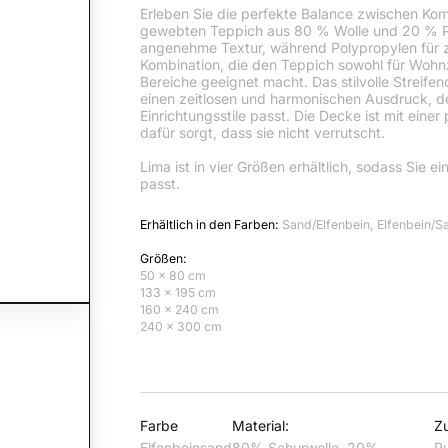
Erleben Sie die perfekte Balance zwischen Komf
gewebten Teppich aus 80 % Wolle und 20 % Pol
angenehme Textur, während Polypropylen für zu
Kombination, die den Teppich sowohl für Wohnz
Bereiche geeignet macht. Das stilvolle Streife
einen zeitlosen und harmonischen Ausdruck, d
Einrichtungsstile passt. Die Decke ist mit einer
dafür sorgt, dass sie nicht verrutscht.
Lima ist in vier Größen erhältlich, sodass Sie e
passt.
Erhältlich in den Farben:
Sand/Elfenbein, Elfenbein/S
Größen:
50 x 80 cm
133 x 195 cm
160 x 240 cm
240 x 300 cm
Farbe
Material:
Z
Elfenbeinsand
80% Schurwolle, 20%
Ru