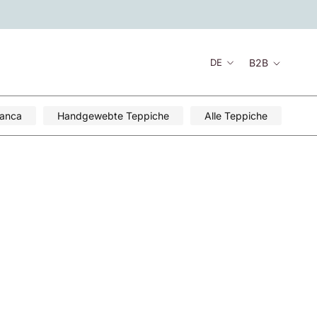
Sprache
B2B
DE
lanca
Handgewebte Teppiche
Alle Teppiche