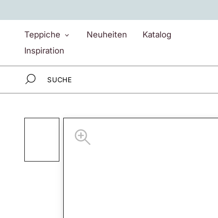
Direkt
zum
Inhalt
Teppiche
Neuheiten
Katalog
Inspiration
Teppiche
Inspiration
Neuheiten
Katalog