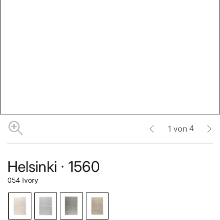
4
1
von
Helsinki · 1560
054 Ivory